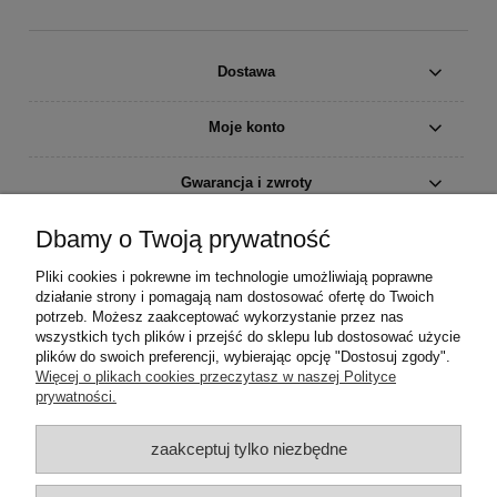
Dostawa
Moje konto
Gwarancja i zwroty
Dbamy o Twoją prywatność
O firmie
Pliki cookies i pokrewne im technologie umożliwiają poprawne
działanie strony i pomagają nam dostosować ofertę do Twoich
potrzeb. Możesz zaakceptować wykorzystanie przez nas
wszystkich tych plików i przejść do sklepu lub dostosować użycie
plików do swoich preferencji, wybierając opcję "Dostosuj zgody".
Więcej o plikach cookies przeczytasz w naszej Polityce
prywatności.
zaakceptuj tylko niezbędne