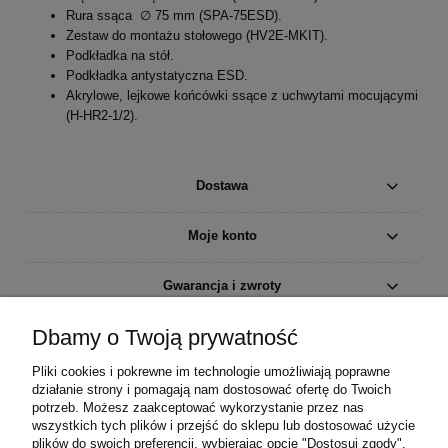
Rura ssąca ∅ 75 mm (SPA-75ESD).
Zestaw do montażu stołowego (HV2E-MKIT).
Podkładka na stół.
Podkładka antystatyczna ESD.
Akrylowe, lejkowe końcówki ssące z uchwytami mocującymi
(H-HR2-1/2).
Dostawa
Moje konto
Gwarancja i zwroty
Dbamy o Twoją prywatność
O firmie
Pliki cookies i pokrewne im technologie umożliwiają poprawne
działanie strony i pomagają nam dostosować ofertę do Twoich
potrzeb. Możesz zaakceptować wykorzystanie przez nas
wszystkich tych plików i przejść do sklepu lub dostosować użycie
plików do swoich preferencji, wybierając opcję "Dostosuj zgody".