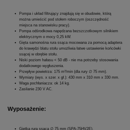
Pompa i układ filtrujący znajdują się w obudowie, którą
można umieścić pod stołem roboczym (oszczędność
miejsca na stanowisku pracy).
Pompa odśrodkowa napędzana bezszczotkowym silnikiem
elektrycznym o mocy 0,25 kW.
Gięta samonośna rura ssąca mocowana za pomocą adaptera
do krawędzi blatu stołu umożliwia łatwe ustawienie końcówki
ssącej w obrębie stołu.
Niski poziom hałasu < 50 dB - nie ma potrzeby stosowania
dodatkowego wygłuszenia.
Przepływ powietrza: 175 m³/min (dla rury ∅ 75 mm).
Wymiary (wys. x szer. x gł.): 430 mm x 310 mm x 330 mm.
Waga pochłaniacza: ok 14 kg.
Zasilanie 230 V AC.
Wyposażenie:
Giętka rura ssąca ∅ 75 mm (SPA-75HV2E).