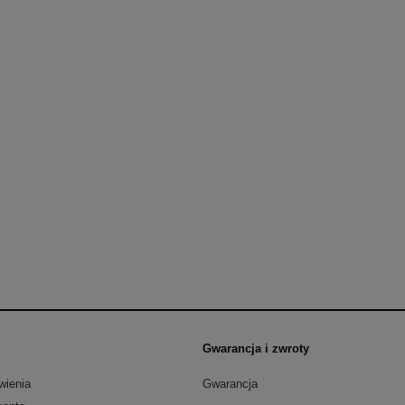
cza i rozlutowywująca
00°C-500°C 120L/min
135,30 zł
270,60 zł
 regularna:
178,35 zł
iższa cena:
do koszyka
Gwarancja i zwroty
wienia
Gwarancja