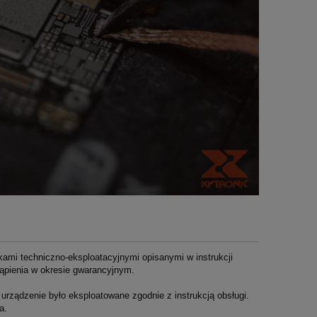
ami techniczno-eksploatacyjnymi opisanymi w instrukcji
tąpienia w okresie gwarancyjnym.
ządzenie było eksploatowane zgodnie z instrukcją obsługi.
a.