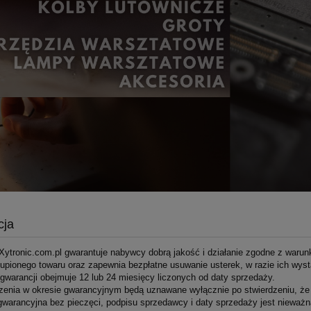
cja
ytronic.com.pl gwarantuje nabywcy dobrą jakość i działanie zgodne z warunk
kupionego towaru oraz zapewnia bezpłatne usuwanie usterek, w razie ich wys
warancji obejmuje 12 lub 24 miesięcy liczonych od daty sprzedaży.
nia w okresie gwarancyjnym będą uznawane wyłącznie po stwierdzeniu, że ur
warancyjna bez pieczęci, podpisu sprzedawcy i daty sprzedaży jest nieważn