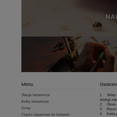
Menu
Gwaran
Stacje lutownicze
1. Sklep X
obsługi za
Kolby lutownicze
2. Okres g
Groty
3. Roszcze
4. Karta g
Części zapasowe do lutownic