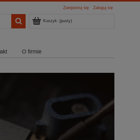
Zarejestruj się
Zaloguj się
Koszyk:
(pusty)
akt
O firmie