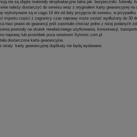
ą nie są objęte materiały eksploatacyjne takie jak: bezpieczniki, futerały, b
nie należy dostarczyć do serwisu wraz z oryginałem karty gwarancyjnej n
 wykonywane są w ciągu 14 dni od daty przyjęcia do serwisu, w przypadku 
ci importu części z zagranicy czas naprawy może zostać wydłużony do 30 dn
traci prawo do gwarancji jeśli zaistniało chociaż jedno z niżej podanych zd
nia powstały na skutek niewłaściwego użytkowania, konserwacji, transpor
 naprawy lub przeróbek poza serwisem Xytronic.com.pl
ała dostarczona karta gwarancyjna.
 utraty karty gwarancyjnej duplikaty nie będą wydawane.