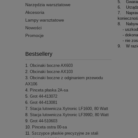
5. Gwarancj
Narzędzia warsztatowe
6. Urządze
Akcesoria
7. Naprawy
koniecznoś
Lampy warsztatowe
8. Nabywca 
Nowości
- uszkodze
- dokonano
Promocje
- nie zost
9. W razie
Bestsellery
Obcinaki boczne AX603
Obcinaki boczne AX103
Obcinaki boczne z odginaniem przewodu
AX106
Pinceta płaska 2A-sa
Grot 44-413072
Grot 44-413081
Stacja lutownicza Xytronic LF1600, 80 Watt
Stacja lutownicza Xytronic LF399D, 80 Watt
Grot 44-510603
Pinceta ostra 00-sa
Szczypce płaskie precyzyjne ze stali