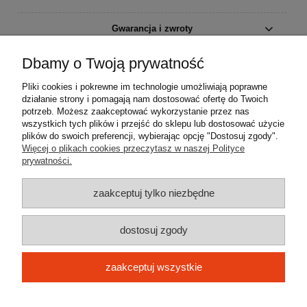
Gwarancja i zwroty
Dbamy o Twoją prywatność
O firmie
Pliki cookies i pokrewne im technologie umożliwiają poprawne
działanie strony i pomagają nam dostosować ofertę do Twoich
potrzeb. Możesz zaakceptować wykorzystanie przez nas
wszystkich tych plików i przejść do sklepu lub dostosować użycie
plików do swoich preferencji, wybierając opcję "Dostosuj zgody".
Więcej o plikach cookies przeczytasz w naszej Polityce
prywatności.
zaakceptuj tylko niezbędne
dostosuj zgody
zaakceptuj wszystkie