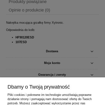
Produkty powiązane
Opinie o produkcie (0)
Nakrętka mocująca grzałkę firmy Xytronic.
Odpowiednia do kolb:
HF90120ESD
107ESD
Dostawa
Moje konto
Gwarancja i zwroty
Dbamy o Twoją prywatność
O firmie
Pliki cookies i pokrewne im technologie umożliwiają poprawne
działanie strony i pomagają nam dostosować ofertę do Twoich
potrzeb. Możesz zaakceptować wykorzystanie przez nas