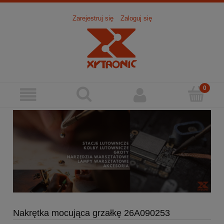
Zarejestruj się
Zaloguj się
Nakrętka mocująca grzałkę 26A090253