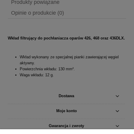
Produkty powiązane
Opinie o produkcie (0)
Wkład filtrujący do pochłaniacza oparów 426, 468 oraz 436DLX.
Wkład wykonany ze specjalnej pianki zawierającej węgiel
aktywny.
Powierzchnia wkładu: 130 mm².
Waga wkładu: 12 g.
Dostawa
Moje konto
Gwarancja i zwroty