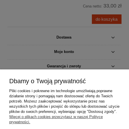
33,00 zł
Cena netto:
do koszyka
Dostawa
Moje konto
Gwarancja i zwroty
Dbamy o Twoją prywatność
O firmie
Pliki cookies i pokrewne im technologie umożliwiają poprawne
działanie strony i pomagają nam dostosować ofertę do Twoich
potrzeb. Możesz zaakceptować wykorzystanie przez nas
wszystkich tych plików i przejść do sklepu lub dostosować użycie
plików do swoich preferencji, wybierając opcję "Dostosuj zgody".
Więcej o plikach cookies przeczytasz w naszej Polityce
prywatności.