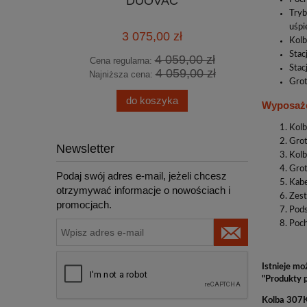
DUOVAC
lutowni
750W 1
Tryb
uśpi
3 075,00 zł
Kolb
Stac
4 059,00 zł
Cena regularna:
Cena
Stac
4 059,00 zł
Najniższa cena:
Najn
Grot
do koszyka
Wyposaże
Kol
Gro
Newsletter
Kolb
Gro
Podaj swój adres e-mail, jeżeli chcesz
Kabe
otrzymywać informacje o nowościach i
Zest
promocjach.
Pods
Poch
Istnieje m
"Produkty 
Kolba 307K