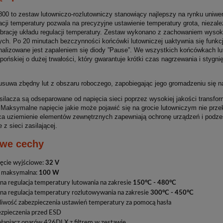
800 to zestaw lutowniczo-rozlutowniczy stanowiący najlepszy na rynku uniw
acji temperatury pozwala na precyzyjne ustawienie temperatury grota, niezależ
ibrację układu regulacji temperatury. Zestaw wykonano z zachowaniem wysok
ych. Po 20 minutach bezczynności końcówki lutowniczej uaktywnia się funkc
gnalizowane jest zapaleniem się diody ”Pause”. We wszystkich końcówkach 
apońskiej o dużej trwałości, który gwarantuje krótki czas nagrzewania i styg
.
suwa zbędny lut z obszaru roboczego, zapobiegając jego gromadzeniu się na
ilacza są odseparowane od napięcia sieci poprzez wysokiej jakości transfo
 Maksymalne napięcie jakie może pojawić się na grocie lutowniczym nie przek
ca uziemienie elementów zewnętrznych zapewniają ochronę urządzeń i podzes
z sieci zasilającej.
we cechy
ęcie wyjściowe:
32 V
 maksymalna:
100 W
na regulacja temperatury lutowania na zakresie
150°C - 480°C
na regulacja temperatury rozlutowywania na zakresie
300°C - 450°C
iwość zabezpieczenia ustawień temperatury za pomocą hasła
2D stacja 2w1: stacja
zpieczenia przed ESD
łaniacz oparów 426DLX z filtrem w zestawie