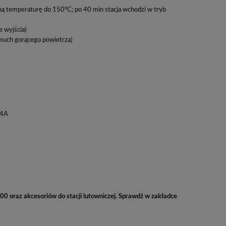
oną temperaturę do 150°C; po 40 min stacja wchodzi w tryb
e wyjścia)
much gorącego powietrza)
04A
0 oraz akcesoriów do stacji lutowniczej. Sprawdź w zakładce