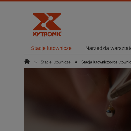
Stacje lutownicze
Narzędzia warszta
»
»
Stacje lutownicze
Stacja lutowniczo-rozlutowni