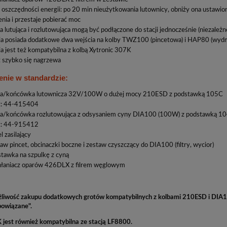
cza i rozlutowywująca
00°C-500°C 120L/min
 oszczędności energii: po 20 min nieużytkowania lutownicy, obniży ona ustawi
enia i przestaje pobierać moc
135,30 zł
a lutująca i rozlutowująca mogą być podłączone do stacji jednocześnie (niezależn
ja posiada dodatkowe dwa wejścia na kolby TWZ100 (pincetowa) i HAP80 (wyd
270,60 zł
 regularna:
ja jest też kompatybilna z kolbą Xytronic 307K
178,35 zł
iższa cena:
 szybko się nagrzewa
do koszyka
nie w standardzie:
ba/końcówka lutownicza 32V/100W o dużej mocy 210ESD z podstawką 105C
t: 44-415404
a/końcówka rozlutowująca z odsysaniem cyny DIA100 (100W) z podstawką 1
t: 44-915412
l zasilający
aw pincet, obcinaczki boczne i zestaw czyszczący do DIA100 (filtry, wycior)
tawka na szpulkę z cyną
łaniacz oparów 426DLX z filrem węglowym
ożliwość zakupu dodatkowych grotów kompatybilnych z kolbami 210ESD i DIA10
powiązane".
 jest również kompatybilna ze stacją LF8800.