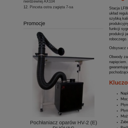
nierdzewnej AX104
Pinceta ostra zagięta 7-sa
Stacja LF8
układ regul
szybką kal
Promocje
produkcyjn
funkcji sy
produkcji j
roboczego
Odsysacz u
Obwody zas
napięciem.
gwarantują
pochodzące 
Kluczo
Napi
Moc
Płyn
Płyn
Możl
Pochłaniacz oparów HV-2 (E)
YCD 858
Zabe
Poch