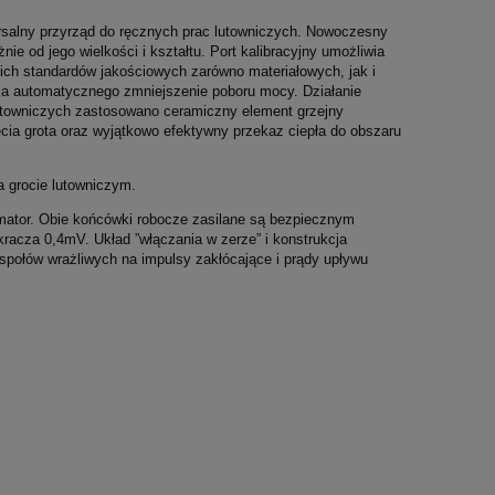
ersalny przyrząd do ręcznych prac lutowniczych. Nowoczesny
nie od jego wielkości i kształtu. Port kalibracyjny umożliwia
ich standardów jakościowych zarówno materiałowych, jak i
ja automatycznego zmniejszenie poboru mocy. Działanie
lutowniczych zastosowano ceramiczny element grzejny
nięcia grota oraz wyjątkowo efektywny przekaz ciepła do obszaru
 grocie lutowniczym.
rmator. Obie końcówki robocze zasilane są bezpiecznym
racza 0,4mV. Układ ”włączania w zerze” i konstrukcja
połów wrażliwych na impulsy zakłócające i prądy upływu