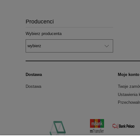
Producenci
Wybierz producenta
Dostawa
Moje konto
Dostawa
Twoje zamó
Ustawienia 
Przechowal