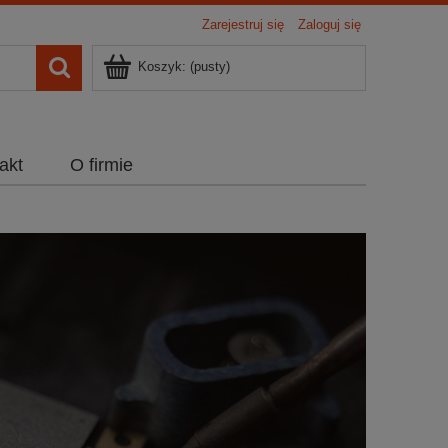
Zarejestruj się
Zaloguj się
Koszyk:
(pusty)
akt
O firmie