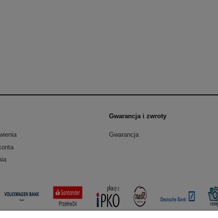
Gwarancja i zwroty
wienia
Gwarancja
konta
nia