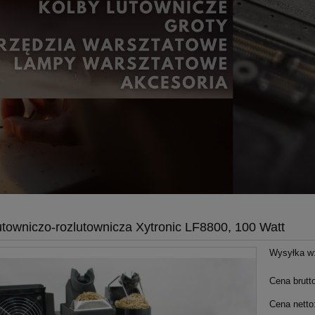
lutowniczo-rozlutownicza Xytronic LF8800, 100 Watt
Wysyłka w
Cena brutt
Cena netto