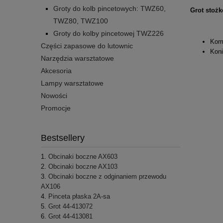
Groty do kolb pincetowych: TWZ60,
Grot stoż
TWZ80, TWZ100
Groty do kolby pincetowej TWZ226
Komp
Części zapasowe do lutownic
Koni
Narzędzia warsztatowe
Akcesoria
Lampy warsztatowe
Nowości
Promocje
Bestsellery
Obcinaki boczne AX603
Obcinaki boczne AX103
Obcinaki boczne z odginaniem przewodu
AX106
Pinceta płaska 2A-sa
Grot 44-413072
Grot 44-413081