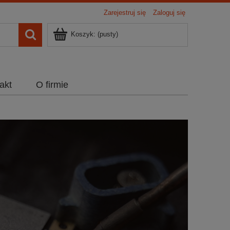
Zarejestruj się
Zaloguj się
Koszyk:
(pusty)
akt
O firmie