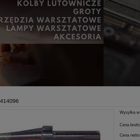
-414096
Wysyłka w
Cena brutt
Cena netto