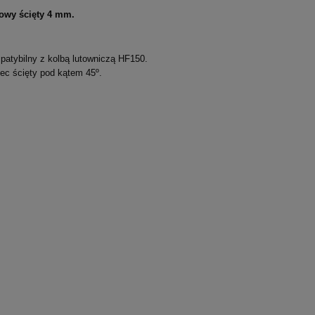
kowy ścięty 4 mm.
atybilny z kolbą lutowniczą HF150.
ec ścięty pod kątem 45º.