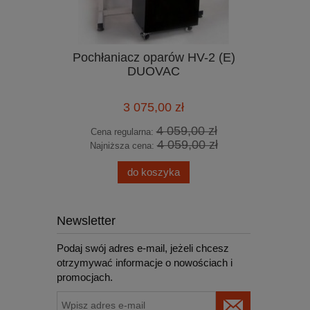
Pochłaniacz oparów HV-2 (E)
YCD 858
DUOVAC
lutowni
750W 1
3 075,00 zł
4 059,00 zł
Cena regularna:
Cena
4 059,00 zł
Najniższa cena:
Najn
do koszyka
Newsletter
Podaj swój adres e-mail, jeżeli chcesz
otrzymywać informacje o nowościach i
promocjach.