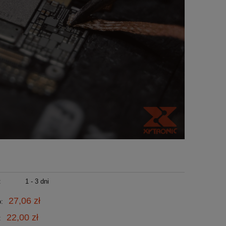
:
1 - 3 dni
27,06 zł
o:
22,00 zł
: