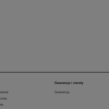
Gwarancja i zwroty
wienia
Gwarancja
konta
nia